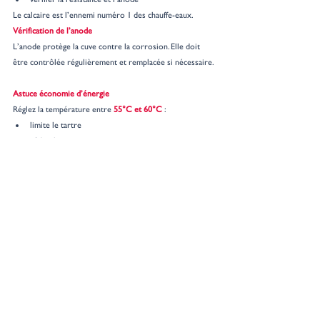
Le calcaire est l’ennemi numéro 1 des chauffe-eaux.
Vérification de l’anode
L’anode protège la cuve contre la corrosion. Elle doit 
être contrôlée régulièrement et remplacée si nécessaire.
Astuce économie d’énergie
Réglez la température entre 
55°C et 60°C
 :
limite le tartre
réduit la consommation
empêche le développement de bactéries
À quelle fréquence entretenir son chauffe-eau ?
Tous les mois : contrôle du groupe de sécurité
Tous les 2 à 3 ans : entretien complet par un 
professionnel
Dès qu’un signe anormal apparaît : intervention 
rapide
Besoin d’un entretien ou d’un dépannage ?