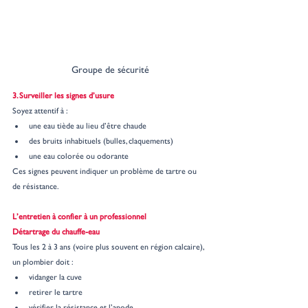
Groupe de sécurité
3. Surveiller les signes d’usure
Soyez attentif à :
une eau tiède au lieu d’être chaude
des bruits inhabituels (bulles, claquements)
une eau colorée ou odorante
Ces signes peuvent indiquer un problème de tartre ou 
de résistance.
L’entretien à confier à un professionnel
Détartrage du chauffe-eau
Tous les 2 à 3 ans (voire plus souvent en région calcaire), 
un plombier doit :
vidanger la cuve
retirer le tartre
vérifier la résistance et l’anode