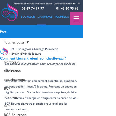
Astreinte soir/week-end/jours fériés
Lundi au Vendredi 8h-17h
06 69 74 17 77
01 45 60 95 65
BOURGEOIS CHAUFFAGE PLOMBERIE
Post
Tous les posts
BCP Bourgeois Chauffage Plomberie
Tous les posts
24 avr.
2 min de lecture
Comment bien entretenir son chauffe-eau ?
plomberie
Les conseils d’un plombier pour prolonger sa durée de 
vie
canalisation
assainissement
Le chauffe-eau est un équipement essentiel du quotidien, 
souvent oublié… jusqu’à la panne. Pourtant, un entretien 
BCP
régulier permet d’éviter les mauvaises surprises, de faire 
chauffage
des économies d’énergie et d’augmenter sa durée de vie. 
BCP Bourgeois, votre plombier, vous explique les 
fuite
bonnes pratiques.
BCP Bourgeois